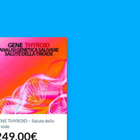
NE THYROID – Salute della
roide
249,00
€