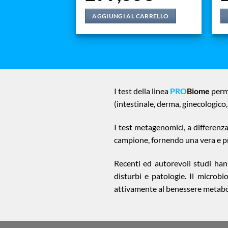
AGGIUNGI AL CARRELLO
I test della linea
PRO
Biome
perme
(intestinale, derma, ginecologico
I test metagenomici, a differenza
campione, fornendo una vera e pro
Recenti ed autorevoli studi han
disturbi e patologie. Il microbi
attivamente al benessere metabo