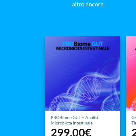
altro ancora.
PROBiome GUT – Analisi
GE
Microbiota Intestinale
Ti
299,00
€