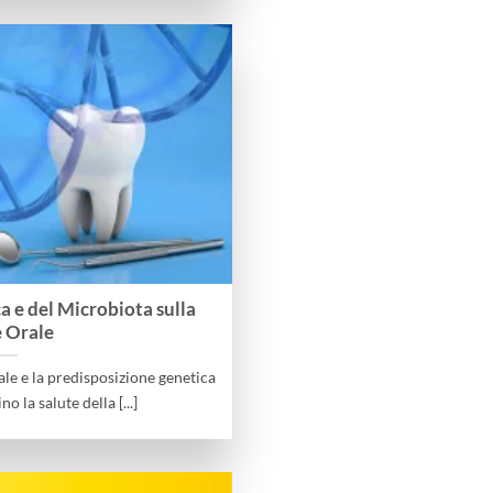
a e del Microbiota sulla
e Orale
ale e la predisposizione genetica
o la salute della [...]