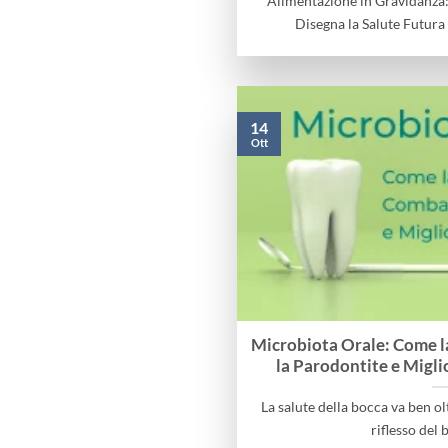
Alimentazione in Gravidanza
Disegna la Salute Futura
14
Ott
Microbiota Orale: Come l
la Parodontite e Migli
La salute della bocca va ben ol
riflesso del b