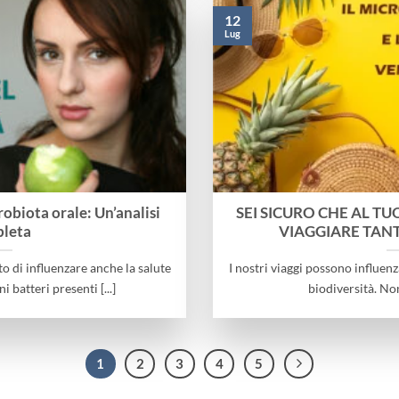
12
Lug
robiota orale: Un’analisi
SEI SICURO CHE AL T
leta
VIAGGIARE TAN
o di influenzare anche la salute
I nostri viaggi possono influenz
i batteri presenti [...]
biodiversità. Non 
1
2
3
4
5