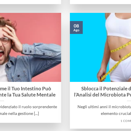
08
Ago
me il Tuo Intestino Può
Sblocca il Potenziale 
te la Tua Salute Mentale
l’Analisi del Microbiota 
evidenziato il ruolo sorprendente
Negli ultimi anni il microbio
ale nella gestione [...]
elemento cruciale 
1 CO