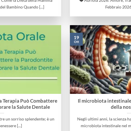
: Come la Dieta della Mamma
❤️ Abriola 2026: Amore, Tra
 del Bambino Quando [...]
Febbraio 2026 è
19
Ott
a Terapia Può Combattere
Il microbiota intestinale
orare la Salute Dentale
della nos
tre un sorriso splendente; è un
Negli ultimi anni, la scienza 
enessere [...]
microbiota intestinale nel m