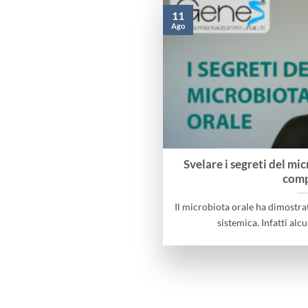
11
Ago
Svelare i segreti del mic
comp
Il microbiota orale ha dimostrat
sistemica. Infatti alcun