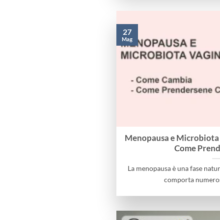
27
Mag
Menopausa e Microbiota 
Come Prend
La menopausa è una fase natura
comporta numerosi