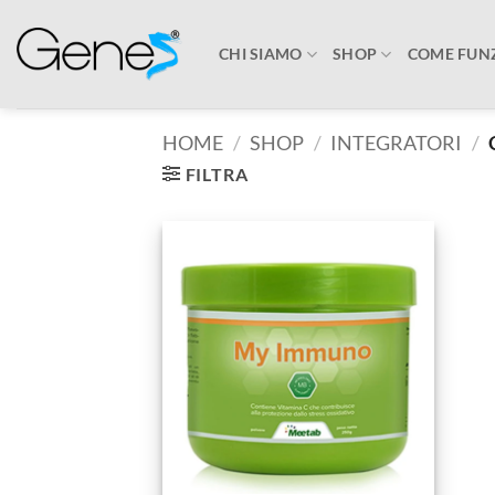
Salta
ai
CHI SIAMO
SHOP
COME FUN
contenuti
HOME
/
SHOP
/
INTEGRATORI
/
FILTRA