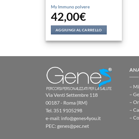
My Immuno polvere
42,00
€
AGGIUNGI AL CARRELLO
ANA
– Mi
– Ge
Via Venti Settembre 118
– O
00187 - Roma (RM)
– Ca
Tel. 351 9105298
– Co
e-mail: info@genes4you.it
PEC: genes@pec.net