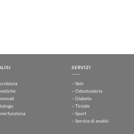
LISI
SERVIZI
crobiota
– Skin
netiche
– Odontoiatria
rmonali
– Diabete
talogo
– Tiroide
me funziona
– Sport
– Service di analisi