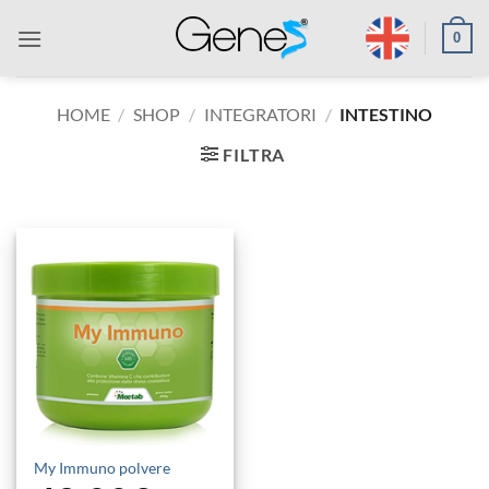
Salta
0
ai
contenuti
HOME
/
SHOP
/
INTEGRATORI
/
INTESTINO
FILTRA
My Immuno polvere