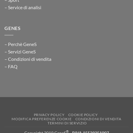
– Service di analisi
GENES
– Perchè GeneS
– Servizi GeneS
– Condizioni di vendita
– FAQ
PRIVACY POLICY
COOKIE POLICY
MODIFICA PREFERENZE COOKIE
CONDIZIONI DI VENDITA
TERMINI DI SERVIZIO
®
Copyright 2019 GeneS
-
P.IVA 15529351007