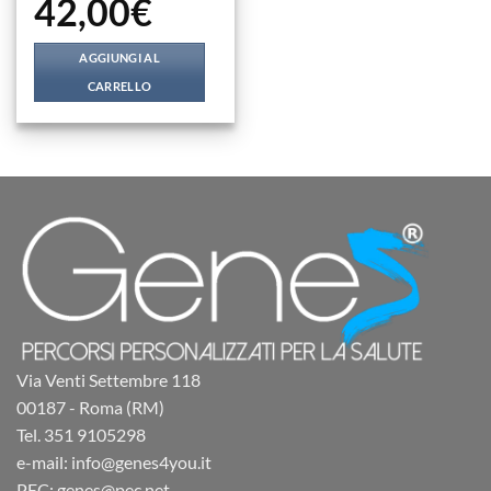
42,00
€
AGGIUNGI AL
CARRELLO
Via Venti Settembre 118
00187 - Roma (RM)
Tel. 351 9105298
e-mail: info@genes4you.it
PEC: genes@pec.net