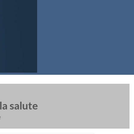
la salute
e