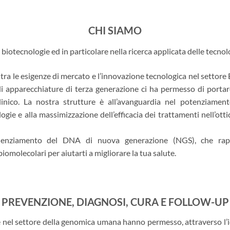
CHI SIAMO
 biotecnologie ed in particolare nella ricerca applicata delle tecno
 tra le esigenze di mercato e l’innovazione tecnologica nel settore
o di apparecchiature di terza generazione ci ha permesso di porta
linico. La nostra strutture è all’avanguardia nel potenziamento
gie e alla massimizzazione dell’efficacia dei trattamenti nell’otti
quenziamento del DNA di nuova generazione (NGS), che rappr
biomolecolari per aiutarti a migliorare la tua salute.
PREVENZIONE, DIAGNOSI, CURA E FOLLOW-UP
e nel settore della genomica umana hanno permesso, attraverso l’i