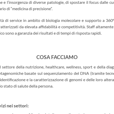
he e l’insorgenza di diverse patologie, di spostare il focus dalle c
rio di “medicina di precisione”.
ità di service in ambito di biologia molecolare e supporto a 360°
aratterizzati da elevata affidabilità e competitività. Staff altamen
co sono a garanzia dei risultati e di tempi di risposta rapidi.
COSA FACCIAMO
settore della nutrizione, healthcare, wellness, sport e della dia
etagenomiche basate sul sequenziamento del DNA (tramite tec
dentificazione e la caratterizzazione di genomi e delle loro alter
o stato di salute della persona.
izi nei settori: