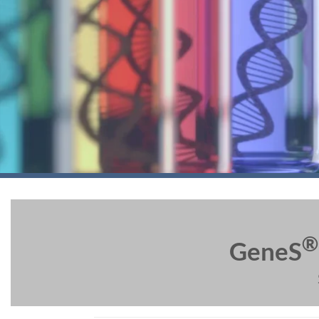
®
GeneS