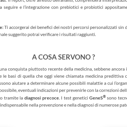
da seguire e l’integrazione con prebiotici e probiotici appositam
te:
Ti accorgerai dei benefici dei nostri percorsi personalizzati sin 
nale suggerito potrai verificare i risultati raggiunti.
A COSA SERVONO ?
na conquista piuttosto recente della medicina, sebbene ancora in
re le basi di quella che oggi viene chiamata medicina predittiva c
sono aiutare a determinare alcune possibili malattie a cui l’or
ossibile, eventuali indicazioni per prevenirle con la correzioni del
®
, o tramite la
diagnosi precoce
. I test genetici
GeneS
sono tecno
dispensabile nella prevenzione e nella diagnosi di numerose pato