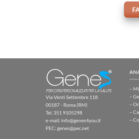
F
ANA
– Mi
– Ge
Via Venti Settembre 118
– O
00187 - Roma (RM)
– Ca
Tel. 351 9105298
– Co
e-mail: info@genes4you.it
PEC: genes@pec.net