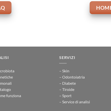
AQ
HOM
LISI
SERVIZI
crobiota
– Skin
netiche
– Odontoiatria
rmonali
– Diabete
talogo
– Tiroide
me funziona
– Sport
– Service di analisi