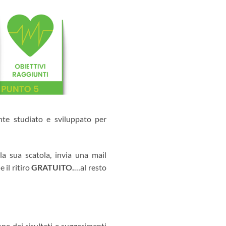
ente studiato e sviluppato per
la sua scatola, invia una mail
 il ritiro
GRATUITO
.
…al resto
ione dei risultati e suggerimenti