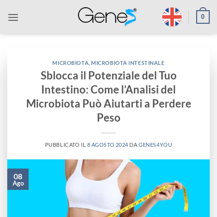
Salta
0
ai
contenuti
MICROBIOTA
,
MICROBIOTA INTESTINALE
Sblocca il Potenziale del Tuo
Intestino: Come l’Analisi del
Microbiota Può Aiutarti a Perdere
Peso
PUBBLICATO IL
8 AGOSTO 2024
DA
GENES4YOU
08
Ago