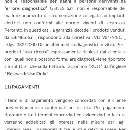
non è responsabile per danni a persone derivanti da
“errore diagnostico”.
GENES S.r.l. non è responsabile del
malfunzionamento di strumentazione collegata ad impianti
elettrici non conformi alle norme vigenti di sicurezza.
Pertanto, in questi casi, la garanzia, decade. I prodotti venduti
da GENES S.r.l.. rispondono alla Direttiva IVD 98/79/EC _
D.lgs. 332/2000 Dispositivi medico diagnostici in vitro. Per i
prodotti “uso ricerca” espressamente richiesti dal cliente e
con i quali non si possono formulare diagnosi, viene riportato
sia sul DDT che sulla Fattura, l’acronimo “RUO” dall’inglese
”
Research Use Only”
11) PAGAMENTI
I termini di pagamento vengono concordati con il cliente
preventivamente e confermati per iscritto. Per pagamento
ritardato oltre i termini concordati ed evidenziati in fattura
verranno addebitati gli interessi nella misura pari agli
interessi legali maggiorati di tre punti e relative spese. Per