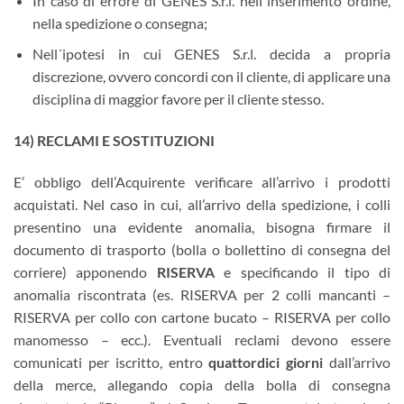
In caso di errore di GENES S.r.l. nell´inserimento ordine,
nella spedizione o consegna;
Nell´ipotesi in cui GENES S.r.l. decida a propria
discrezione, ovvero concordi con il cliente, di applicare una
disciplina di maggior favore per il cliente stesso.
14) RECLAMI E SOSTITUZIONI
E’ obbligo dell’Acquirente verificare all’arrivo i prodotti
acquistati. Nel caso in cui, all’arrivo della spedizione, i colli
presentino una evidente anomalia, bisogna firmare il
documento di trasporto (bolla o bollettino di consegna del
corriere) apponendo
RISERVA
e specificando il tipo di
anomalia riscontrata (es. RISERVA per 2 colli mancanti –
RISERVA per collo con cartone bucato – RISERVA per collo
manomesso – ecc.). Eventuali reclami devono essere
comunicati per iscritto, entro
quattordici giorni
dall’arrivo
della merce, allegando copia della bolla di consegna