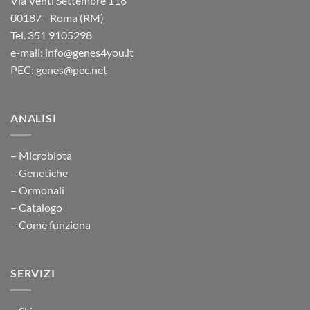
Via Venti Settembre 118
00187 - Roma (RM)
Tel. 351 9105298
e-mail: info@genes4you.it
PEC: genes@pec.net
ANALISI
– Microbiota
– Genetiche
– Ormonali
– Catalogo
– Come funziona
SERVIZI