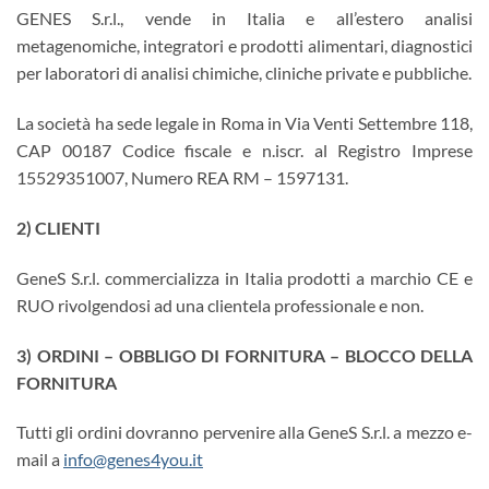
GENES S.r.l., vende in Italia e all’estero analisi
metagenomiche, integratori e prodotti alimentari, diagnostici
per laboratori di analisi chimiche, cliniche private e pubbliche.
La società ha sede legale in Roma in Via Venti Settembre 118,
CAP 00187 Codice fiscale e n.iscr. al Registro Imprese
15529351007, Numero REA RM – 1597131.
2) CLIENTI
GeneS S.r.l. commercializza in Italia prodotti a marchio CE e
RUO rivolgendosi ad una clientela professionale e non.
3) ORDINI – OBBLIGO DI FORNITURA – BLOCCO DELLA
FORNITURA
Tutti gli ordini dovranno pervenire alla GeneS S.r.l. a mezzo e-
mail a
info@genes4you.it