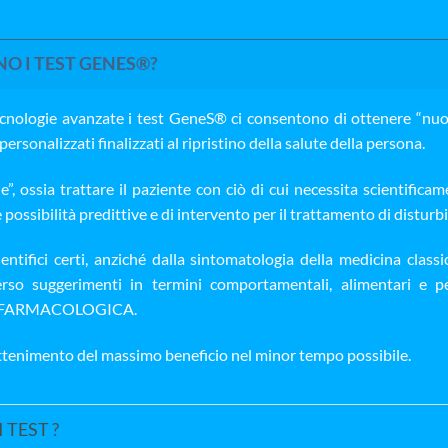
O I TEST GENES®?
tecnologie avanzate i test GeneS® ci consentono di ottenere “nuo
personalizzati finalizzati al ripristino della salute della persona.
e”, ossia trattare il paziente con ciò di cui necessita scientifica
ssibilità predittive e di intervento per il trattamento di disturbi
cientifici certi, anziché dalla sintomatologia della medicina class
verso suggerimenti in termini comportamentali, alimentari e pe
N FARMACOLOGICA.
’ottenimento del massimo beneficio nel minor tempo possibile.
TEST ?