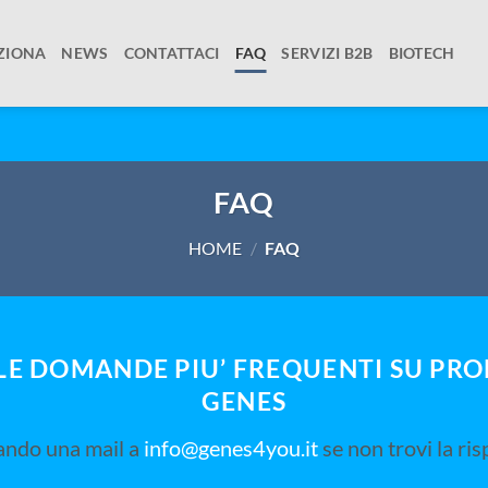
ZIONA
NEWS
CONTATTACI
FAQ
SERVIZI B2B
BIOTECH
FAQ
HOME
/
FAQ
LLE DOMANDE PIU’ FREQUENTI SU PROD
GENES
ando una mail a
info@genes4you.it
se non trovi la ris