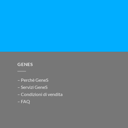
GENES
– Perchè GeneS
– Servizi GeneS
– Condizioni di vendita
– FAQ