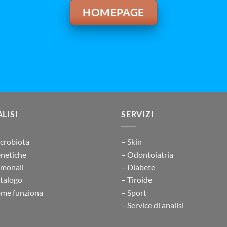
HOMEPAGE
LISI
SERVIZI
crobiota
– Skin
netiche
– Odontoiatria
rmonali
– Diabete
talogo
– Tiroide
me funziona
– Sport
– Service di analisi