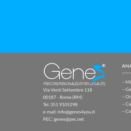
ANA
– Mi
– Ge
Via Venti Settembre 118
– O
00187 - Roma (RM)
– Ca
Tel. 351 9105298
– Co
e-mail: info@genes4you.it
PEC: genes@pec.net