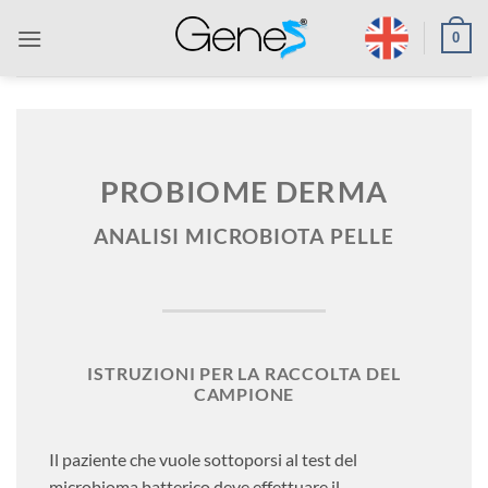
Salta
0
ai
contenuti
PROBIOME DERMA
ANALISI MICROBIOTA PELLE
ISTRUZIONI PER LA RACCOLTA DEL
CAMPIONE
Il paziente che vuole sottoporsi al test del
microbioma batterico deve effettuare il