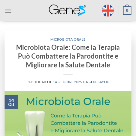
Salta
0
ai
contenuti
MICROBIOTA ORALE
Microbiota Orale: Come la Terapia
Può Combattere la Parodontite e
Migliorare la Salute Dentale
PUBBLICATO IL
14 OTTOBRE 2025
DA
GENES4YOU
14
Ott