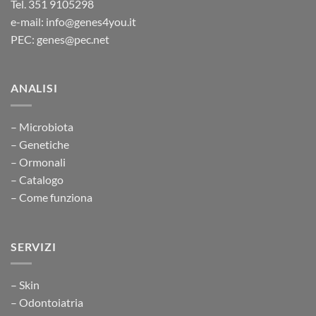
Tel. 351 9105298
e-mail: info@genes4you.it
PEC: genes@pec.net
ANALISI
– Microbiota
– Genetiche
– Ormonali
– Catalogo
– Come funziona
SERVIZI
– Skin
– Odontoiatria