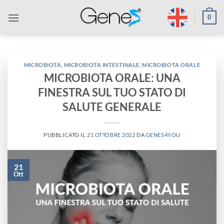
Salta
0
ai
contenuti
MICROBIOTA
,
MICROBIOTA INTESTINALE
,
MICROBIOTA ORALE
MICROBIOTA ORALE: UNA
FINESTRA SUL TUO STATO DI
SALUTE GENERALE
PUBBLICATO IL
21 OTTOBRE 2022
DA
GENES4YOU
21
Ott