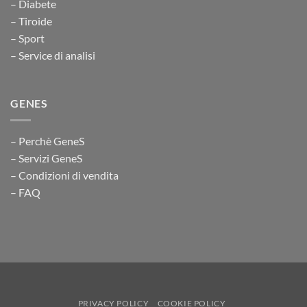
– Diabete
– Tiroide
– Sport
– Service di analisi
GENES
– Perchè GeneS
– Servizi GeneS
– Condizioni di vendita
– FAQ
PRIVACY POLICY
COOKIE POLICY