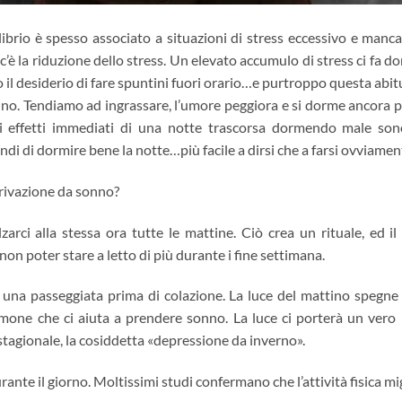
brio è spesso associato a situazioni di stress eccessivo e mancan
o c’è la riduzione dello stress. Un elevato accumulo di stress ci fa do
 desiderio di fare spuntini fuori orario…e purtroppo questa abit
stino. Tendiamo ad ingrassare, l’umore peggiora e si dorme ancora
Gli effetti immediati di una notte trascorsa dormendo male son
ndi di dormire bene la notte…più facile a dirsi che a farsi ovviamen
privazione da sonno?
zarci alla stessa ora tutte le mattine. Ciò crea un rituale, ed il
on poter stare a letto di più durante i fine settimana.
 una passeggiata prima di colazione. La luce del mattino spegne
rmone che ci aiuta a prendere sonno. La luce ci porterà un vero 
 stagionale, la cosiddetta «depressione da inverno».
rante il giorno. Moltissimi studi confermano che l’attività fisica mi