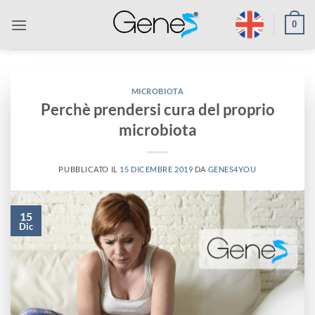
Salta
0
ai
contenuti
MICROBIOTA
Perchè prendersi cura del proprio
microbiota
PUBBLICATO IL
15 DICEMBRE 2019
DA
GENES4YOU
15
Dic