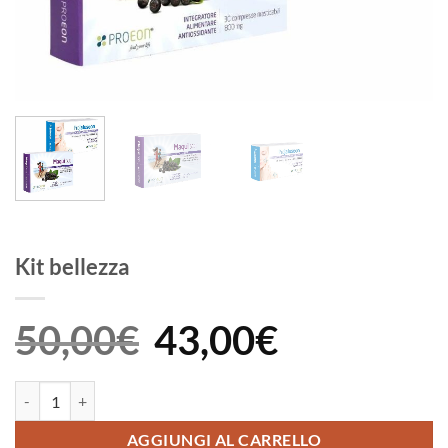
Kit bellezza
50,00
€
43,00
€
Il
Il
prezzo
prezzo
originale
attuale
era:
è:
50,00€.
43,00€.
Kit bellezza quantità
AGGIUNGI AL CARRELLO