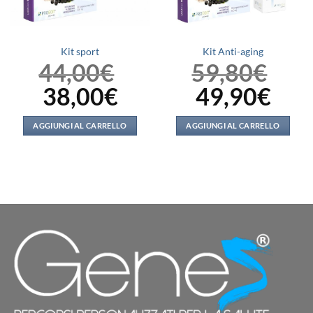
Kit sport
Kit Anti-aging
44,00
€
59,80
€
38,00
€
49,90
€
Il
Il
Il
Il
prezzo
prezzo
prezzo
prezzo
originale
attuale
originale
attuale
era:
è:
era:
è:
44,00€.
38,00€.
59,80€.
49,90€.
AGGIUNGI AL CARRELLO
AGGIUNGI AL CARRELLO