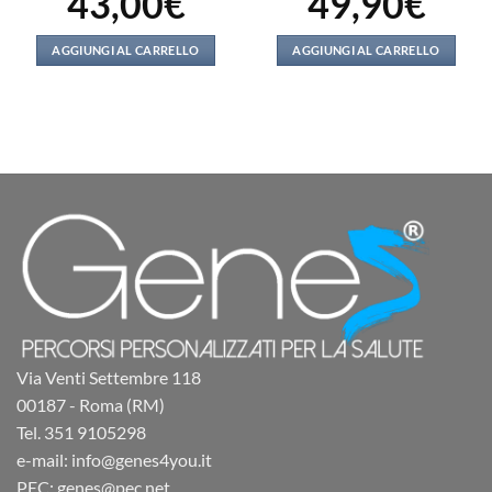
43,00
€
49,90
€
prezzo
prezzo
prezzo
prezzo
originale
attuale
originale
attuale
era:
è:
era:
è:
50,00€.
43,00€.
59,80€.
49,90€.
AGGIUNGI AL CARRELLO
AGGIUNGI AL CARRELLO
Via Venti Settembre 118
00187 - Roma (RM)
Tel. 351 9105298
e-mail: info@genes4you.it
PEC: genes@pec.net