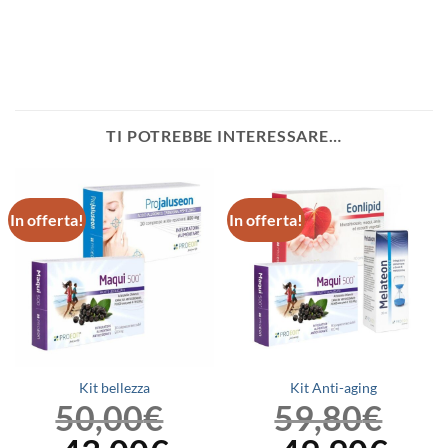
TI POTREBBE INTERESSARE…
In offerta!
In offerta!
Kit bellezza
Kit Anti-aging
50,00
€
59,80
€
Il
Il
Il
Il