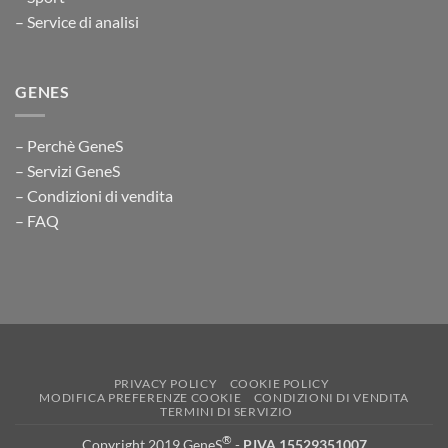
– Service di analisi
GENES
– Perchè GeneS
– Servizi GeneS
– Condizioni di vendita
– FAQ
PRIVACY POLICY
COOKIE POLICY
MODIFICA PREFERENZE COOKIE
CONDIZIONI DI VENDITA
TERMINI DI SERVIZIO
®
Copyright 2019 GeneS
-
P.IVA 15529351007