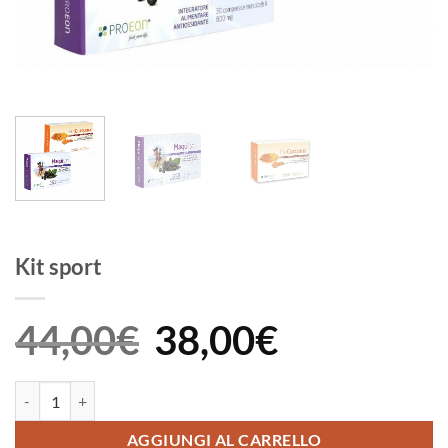
Kit sport
44,00
€
38,00
€
Il
Il
prezzo
prezzo
originale
attuale
era:
è:
44,00€.
38,00€.
Kit sport quantità
AGGIUNGI AL CARRELLO