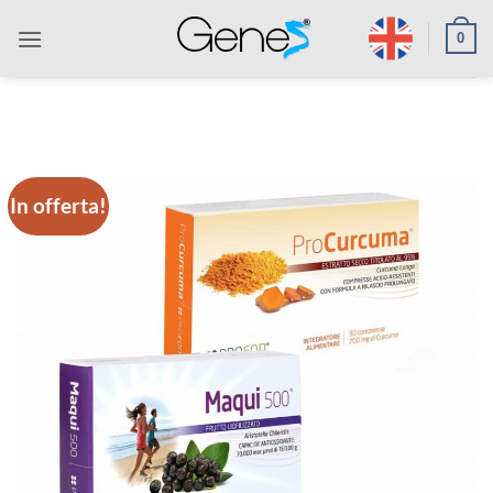
Salta
0
ai
contenuti
In offerta!