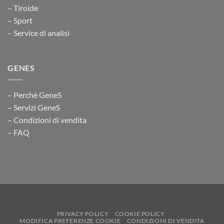
– Tiroide
– Sport
– Service di analisi
GENES
– Perchè GeneS
– Servizi GeneS
– Condizioni di vendita
– FAQ
PRIVACY POLICY
COOKIE POLICY
MODIFICA PREFERENZE COOKIE
CONDIZIONI DI VENDITA