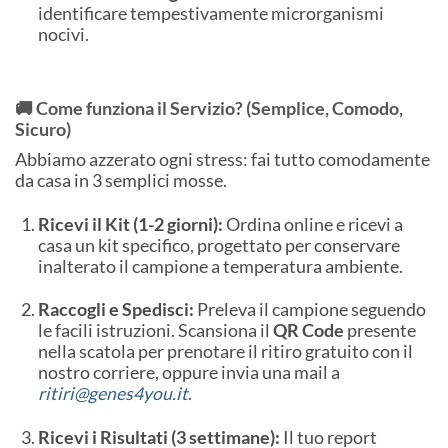
identificare tempestivamente microrganismi
nocivi.
🚚 Come funziona il Servizio? (Semplice, Comodo,
Sicuro)
Abbiamo azzerato ogni stress: fai tutto comodamente
da casa in 3 semplici mosse.
Ricevi il Kit (1-2 giorni):
Ordina online e ricevi a
casa un kit specifico, progettato per conservare
inalterato il campione a temperatura ambiente.
Raccogli e Spedisci:
Preleva il campione seguendo
le facili istruzioni. Scansiona il
QR Code
presente
nella scatola per prenotare il ritiro gratuito con il
nostro corriere, oppure invia una mail a
ritiri@genes4you.it
.
Ricevi i Risultati (3 settimane):
Il tuo report