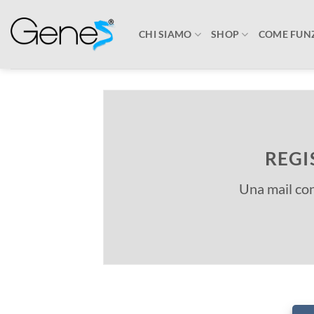
Salta
ai
CHI SIAMO
SHOP
COME FUN
contenuti
REGI
Una mail con 