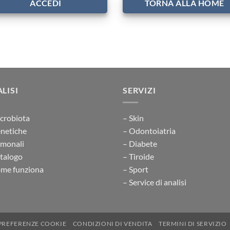
ACCEDI
TORNA ALLA HOME
LISI
SERVIZI
crobiota
– Skin
netiche
– Odontoiatria
rmonali
– Diabete
talogo
– Tiroide
me funziona
– Sport
– Service di analisi
PREFERENZE COOKIE
CONDIZIONI DI VENDITA
TERMINI DI SERVIZIO