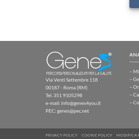
ANA
– Mi
– Ge
Via Venti Settembre 118
– O
00187 - Roma (RM)
– Ca
Tel. 351 9105298
– Co
e-mail: info@genes4you.it
PEC: genes@pec.net
PRIVACY POLICY
COOKIE POLICY
MODIFICA 