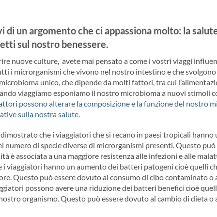
i di un argomento che ci appassiona molto: la salu
ffetti sul nostro benessere.
rire nuove culture, avete mai pensato a come i vostri viaggi influenz
tti i microrganismi che vivono nel nostro intestino e che svolgono f
icrobioma unico, che dipende da molti fattori, tra cui l’alimentazione
ando viaggiamo esponiamo il nostro microbioma a nuovi stimoli come 
attori possono alterare la composizione e la funzione del nostro 
tive sulla nostra salute.
dimostrato che i viaggiatori che si recano in paesi tropicali hanno
el numero di specie diverse di microrganismi presenti. Questo può
à è associata a una maggiore resistenza alle infezioni e alle malatt
e i viaggiatori hanno un aumento dei batteri patogeni cioè quelli 
tore. Questo può essere dovuto al consumo di cibo contaminato o a
viaggiatori possono avere una riduzione dei batteri benefici cioè qu
l nostro organismo. Questo può essere dovuto al cambio di dieta o a