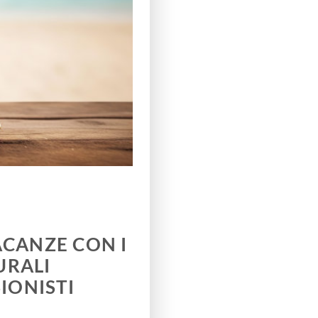
ACANZE CON I
URALI
IONISTI