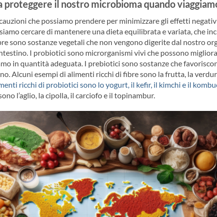
 proteggere il nostro microbioma quando viaggiam
cauzioni che possiamo prendere per minimizzare gli effetti negativi
siamo cercare di mantenere una dieta equilibrata e variata, che inclu
fibre sono sostanze vegetali che non vengono digerite dal nostro o
intestino. I probiotici sono microrganismi vivi che possono migliora
o in quantità adeguata. I prebiotici sono sostanze che favoriscono l
o. Alcuni esempi di alimenti ricchi di fibre sono la frutta, la verdura,
enti ricchi di probiotici sono lo yogurt, il kefir, il kimchi e il komb
sono l’aglio, la cipolla, il carciofo e il topinambur.