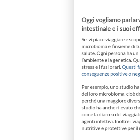
Oggi vogliamo parlarv
intestinale e i suoi e
Se vi piace viaggiare e scop
microbioma è l’insieme di tu
salute. Ogni persona ha un m
l’ambiente e la genetica. Qu
stress e i fusi orari.
Questi f
conseguenze positive o nega
Per esempio, uno studio ha 
del loro microbioma, cioè d
perché una maggiore diversit
studio ha anche rilevato ch
come la diarrea del viaggia
agenti infettivi. Inoltre i 
nutritive e protettive per i