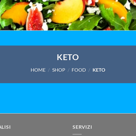
KETO
HOME
/
SHOP
/
FOOD
/
KETO
LISI
SERVIZI