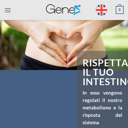
Salta
0
ai
contenuti
RISPETT
IL TUO
INTESTI
In esso vengono
regolati il nostro
metabolismo e la
risposta del
sistema