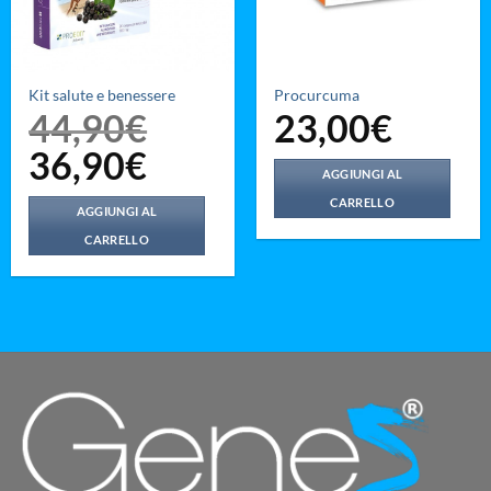
Kit salute e benessere
Procurcuma
44,90
€
23,00
€
36,90
€
Il
Il
prezzo
prezzo
AGGIUNGI AL
originale
attuale
era:
è:
CARRELLO
44,90€.
36,90€.
AGGIUNGI AL
CARRELLO