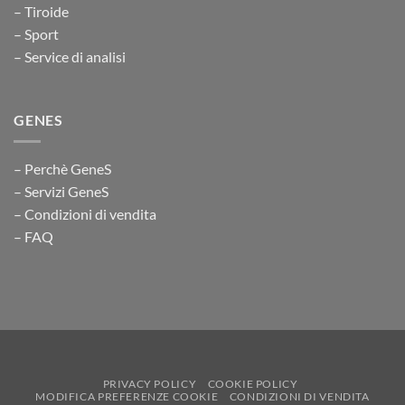
– Tiroide
– Sport
– Service di analisi
GENES
– Perchè GeneS
– Servizi GeneS
– Condizioni di vendita
– FAQ
PRIVACY POLICY
COOKIE POLICY
MODIFICA PREFERENZE COOKIE
CONDIZIONI DI VENDITA