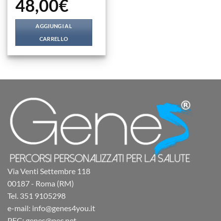
48,00
€
AGGIUNGI AL
CARRELLO
Via Venti Settembre 118
00187 - Roma (RM)
Tel. 351 9105298
e-mail: info@genes4you.it
PEC: genes@pec.net