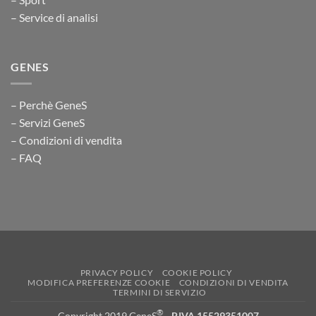
– Service di analisi
GENES
– Perchè GeneS
– Servizi GeneS
– Condizioni di vendita
– FAQ
PRIVACY POLICY
COOKIE POLICY
MODIFICA PREFERENZE COOKIE
CONDIZIONI DI VENDITA
TERMINI DI SERVIZIO
®
Copyright 2019 GeneS
-
P.IVA 15529351007