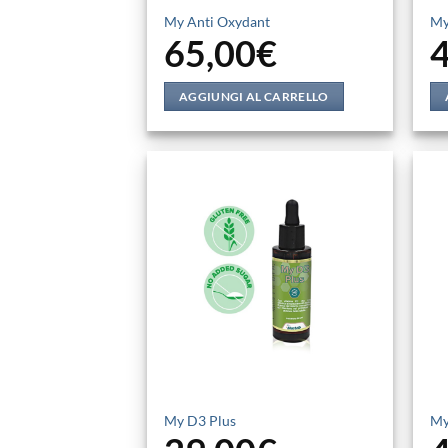
My Anti Oxydant
My
65,00
€
AGGIUNGI AL CARRELLO
My D3 Plus
My