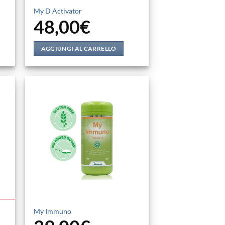
My D Activator
48,00
€
AGGIUNGI AL CARRELLO
My Immuno