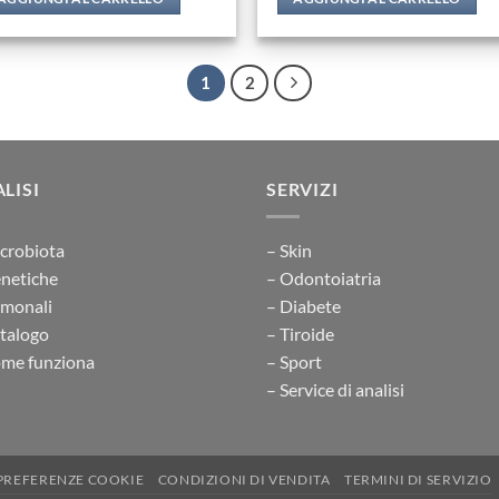
1
2
LISI
SERVIZI
crobiota
– Skin
netiche
– Odontoiatria
rmonali
– Diabete
talogo
– Tiroide
me funziona
– Sport
– Service di analisi
PREFERENZE COOKIE
CONDIZIONI DI VENDITA
TERMINI DI SERVIZIO