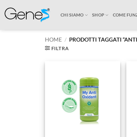
Salta
ai
CHI SIAMO
SHOP
COME FUN
contenuti
HOME
/
PRODOTTI TAGGATI “ANTI
FILTRA