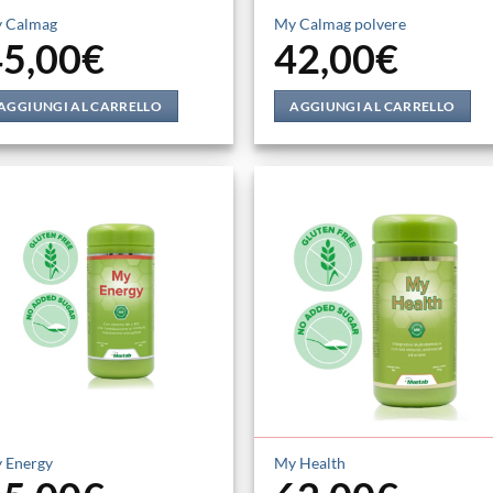
 Calmag
My Calmag polvere
45,00
€
42,00
€
AGGIUNGI AL CARRELLO
AGGIUNGI AL CARRELLO
 Energy
My Health