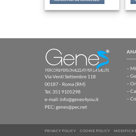
ANA
– Mi
– Ge
Via Venti Settembre 118
– O
00187 - Roma (RM)
– Ca
Tel. 351 9105298
– Co
e-mail: info@genes4you.it
PEC: genes@pec.net
PRIVACY POLICY
COOKIE POLICY
MODIFICA 