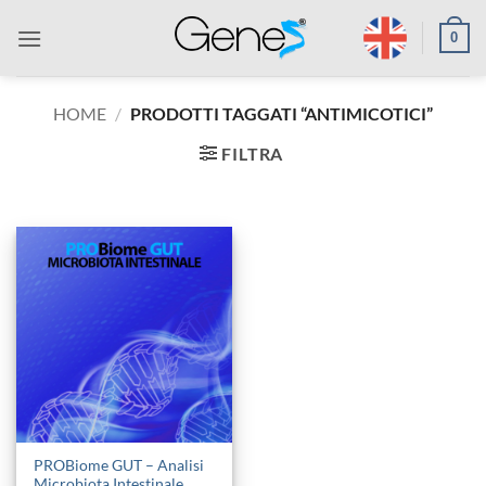
Salta
0
ai
contenuti
HOME
/
PRODOTTI TAGGATI “ANTIMICOTICI”
FILTRA
PROBiome GUT – Analisi
Microbiota Intestinale