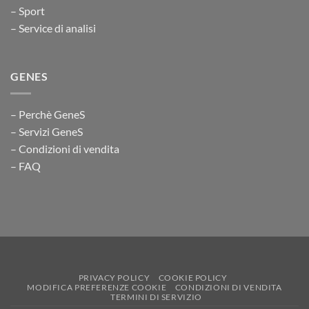
– Sport
– Service di analisi
GENES
– Perchè GeneS
– Servizi GeneS
– Condizioni di vendita
– FAQ
PRIVACY POLICY
COOKIE POLICY
MODIFICA PREFERENZE COOKIE
CONDIZIONI DI VENDITA
TERMINI DI SERVIZIO