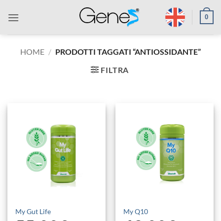
Salta
0
ai
contenuti
HOME
/
PRODOTTI TAGGATI “ANTIOSSIDANTE”
FILTRA
My Gut Life
My Q10