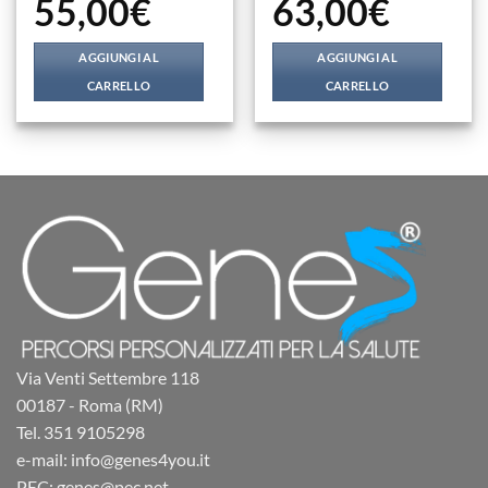
55,00
€
63,00
€
AGGIUNGI AL
AGGIUNGI AL
CARRELLO
CARRELLO
Via Venti Settembre 118
00187 - Roma (RM)
Tel. 351 9105298
e-mail: info@genes4you.it
PEC: genes@pec.net