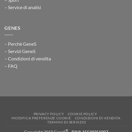
– Service di analisi
GENES
– Perchè GeneS
– Servizi GeneS
– Condizioni di vendita
– FAQ
PRIVACY POLICY
COOKIE POLICY
MODIFICA PREFERENZE COOKIE
CONDIZIONI DI VENDITA
TERMINI DI SERVIZIO
®
Copyright 2019 GeneS
-
P.IVA 15529351007