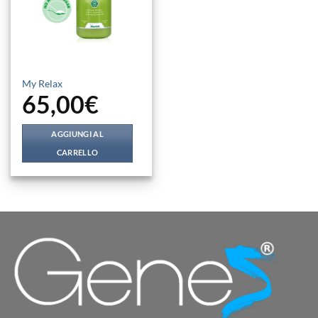
My Relax
65,00
€
AGGIUNGI AL
CARRELLO