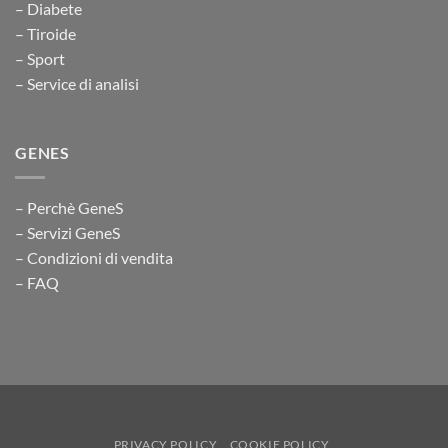
– Diabete
– Tiroide
– Sport
– Service di analisi
GENES
– Perchè GeneS
– Servizi GeneS
– Condizioni di vendita
– FAQ
PRIVACY POLICY
COOKIE POLICY