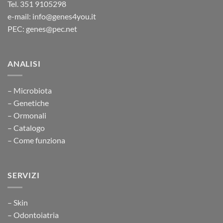
Tel. 351 9105298
e-mail: info@genes4you.it
PEC: genes@pec.net
ANALISI
– Microbiota
– Genetiche
– Ormonali
– Catalogo
– Come funziona
SERVIZI
– Skin
– Odontoiatria