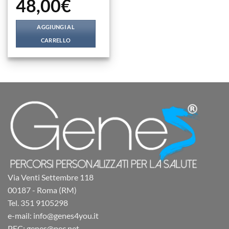
48,00
€
AGGIUNGI AL
CARRELLO
Via Venti Settembre 118
00187 - Roma (RM)
Tel. 351 9105298
e-mail: info@genes4you.it
PEC: genes@pec.net