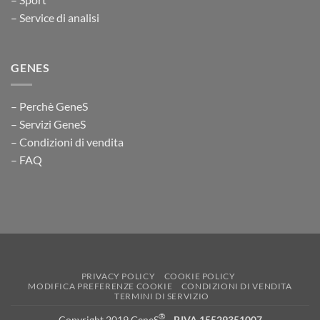
– Service di analisi
GENES
– Perchè GeneS
– Servizi GeneS
– Condizioni di vendita
– FAQ
PRIVACY POLICY
COOKIE POLICY
MODIFICA PREFERENZE COOKIE
CONDIZIONI DI VENDITA
TERMINI DI SERVIZIO
®
Copyright 2019 GeneS
-
P.IVA 15529351007