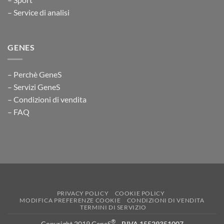
– Service di analisi
GENES
– Perchè GeneS
– Servizi GeneS
– Condizioni di vendita
– FAQ
PRIVACY POLICY
COOKIE POLICY
MODIFICA PREFERENZE COOKIE
CONDIZIONI DI VENDITA
TERMINI DI SERVIZIO
®
Copyright 2019 GeneS
-
P.IVA 15529351007