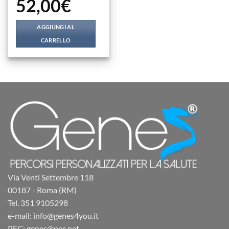
52,00
€
AGGIUNGI AL
CARRELLO
Via Venti Settembre 118
00187 - Roma (RM)
Tel. 351 9105298
e-mail: info@genes4you.it
PEC: genes@pec.net