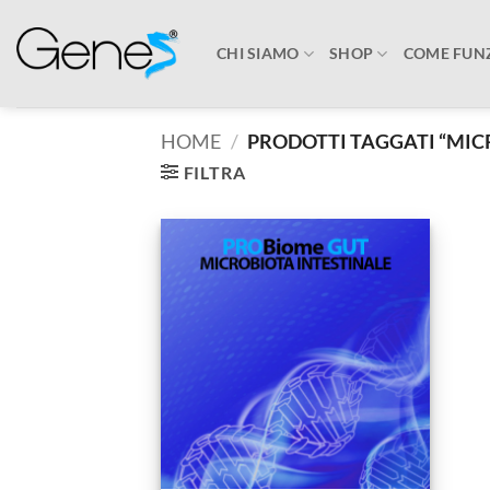
Salta
ai
CHI SIAMO
SHOP
COME FUN
contenuti
HOME
/
PRODOTTI TAGGATI “MIC
FILTRA