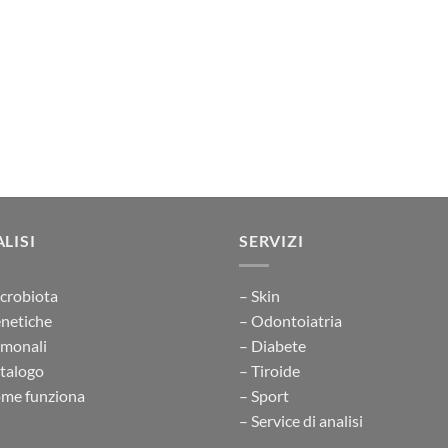
LISI
SERVIZI
crobiota
– Skin
netiche
– Odontoiatria
rmonali
– Diabete
talogo
– Tiroide
me funziona
– Sport
– Service di analisi