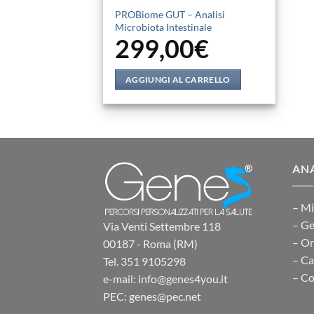
PROBiome GUT – Analisi
Microbiota Intestinale
299,00
€
AGGIUNGI AL CARRELLO
ANA
– Mi
– Ge
Via Venti Settembre 118
– O
00187 - Roma (RM)
– Ca
Tel. 351 9105298
– Co
e-mail: info@genes4you.it
PEC: genes@pec.net