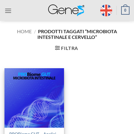
Salta
0
ai
contenuti
HOME
/
PRODOTTI TAGGATI “MICROBIOTA
INTESTINALE E CERVELLO”
FILTRA
PROBiome GUT – Analisi