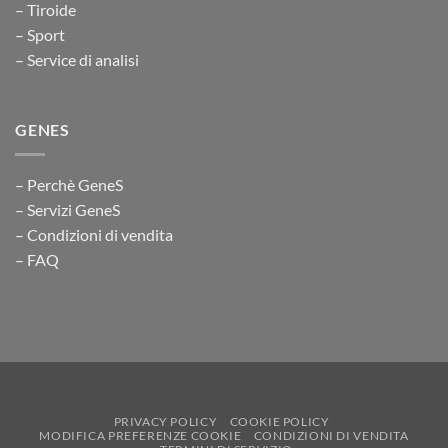
– Tiroide
– Sport
– Service di analisi
GENES
– Perchè GeneS
– Servizi GeneS
– Condizioni di vendita
– FAQ
PRIVACY POLICY
COOKIE POLICY
MODIFICA PREFERENZE COOKIE
CONDIZIONI DI VENDITA