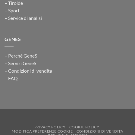
– Tiroide
– Sport
– Service di analisi
GENES
– Perchè GeneS
– Servizi GeneS
– Condizioni di vendita
– FAQ
PRIVACY POLICY
COOKIE POLICY
MODIFICA PREFERENZE COOKIE
CONDIZIONI DI VENDITA