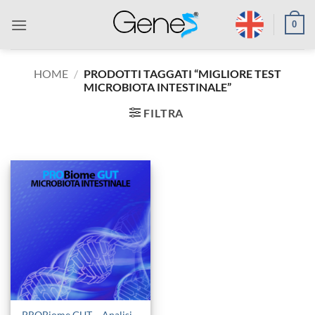
Salta
0
ai
contenuti
HOME
/
PRODOTTI TAGGATI “MIGLIORE TEST
MICROBIOTA INTESTINALE”
FILTRA
PROBiome GUT – Analisi