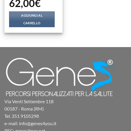
62,00
€
AGGIUNGI AL
CARRELLO
Via Venti Settembre 118
00187 - Roma (RM)
Tel. 351 9105298
e-mail: info@genes4you.it
PEC: genes@pec.net