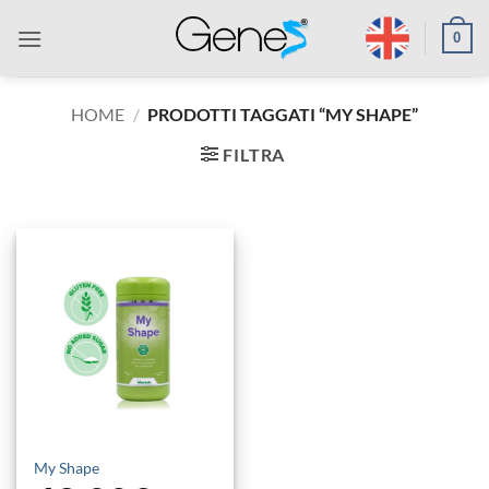
Salta
0
ai
contenuti
HOME
/
PRODOTTI TAGGATI “MY SHAPE”
FILTRA
My Shape