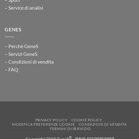
– Service di analisi
GENES
– Perchè GeneS
– Servizi GeneS
– Condizioni di vendita
– FAQ
PRIVACY POLICY
COOKIE POLICY
MODIFICA PREFERENZE COOKIE
CONDIZIONI DI VENDITA
TERMINI DI SERVIZIO
®
Copyright 2019 GeneS
-
P.IVA 15529351007