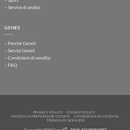
– Service di analisi
GENES
– Perchè GeneS
– Servizi GeneS
– Condizioni di vendita
– FAQ
PRIVACY POLICY
COOKIE POLICY
MODIFICA PREFERENZE COOKIE
CONDIZIONI DI VENDITA
TERMINI DI SERVIZIO
®
Copyright 2019 GeneS
-
P.IVA 15529351007