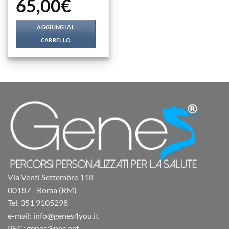
65,00
€
AGGIUNGI AL
CARRELLO
Via Venti Settembre 118
00187 - Roma (RM)
Tel. 351 9105298
e-mail: info@genes4you.it
PEC: genes@pec.net