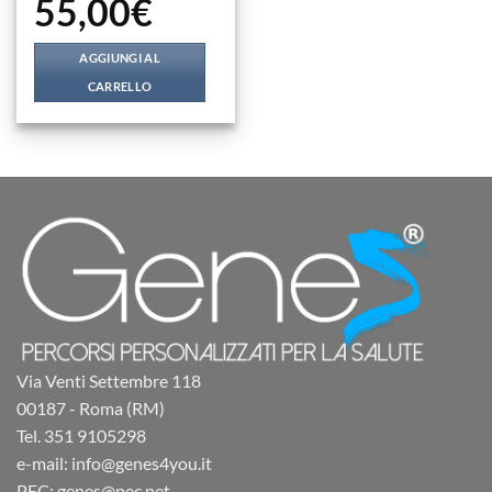
55,00
€
AGGIUNGI AL
CARRELLO
Via Venti Settembre 118
00187 - Roma (RM)
Tel. 351 9105298
e-mail: info@genes4you.it
PEC: genes@pec.net