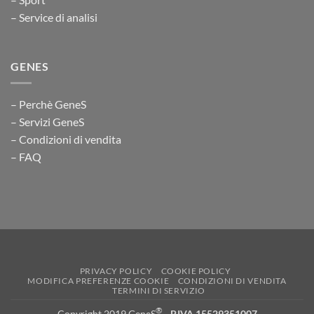
– Service di analisi
GENES
– Perchè GeneS
– Servizi GeneS
– Condizioni di vendita
– FAQ
PRIVACY POLICY
COOKIE POLICY
MODIFICA PREFERENZE COOKIE
CONDIZIONI DI VENDITA
TERMINI DI SERVIZIO
®
Copyright 2019 GeneS
-
P.IVA 15529351007