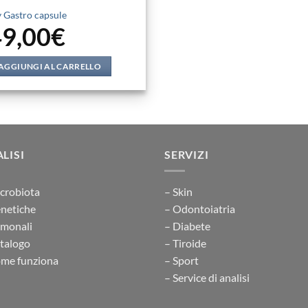
 Gastro capsule
49,00
€
AGGIUNGI AL CARRELLO
LISI
SERVIZI
crobiota
– Skin
netiche
– Odontoiatria
rmonali
– Diabete
talogo
– Tiroide
me funziona
– Sport
– Service di analisi