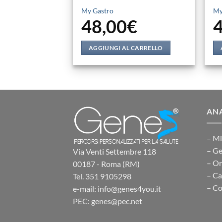
My Gastro
My
48,00
€
AGGIUNGI AL CARRELLO
ANA
– Mi
– Ge
Via Venti Settembre 118
– O
00187 - Roma (RM)
– Ca
Tel. 351 9105298
– Co
e-mail: info@genes4you.it
PEC: genes@pec.net