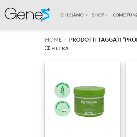
Salta
ai
CHI SIAMO
SHOP
COME FUN
contenuti
HOME
/
PRODOTTI TAGGATI “PRO
FILTRA