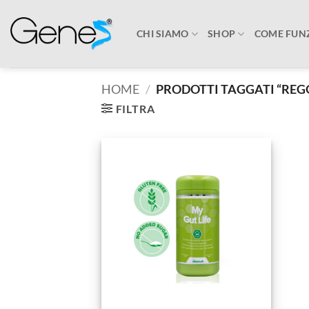
Salta
ai
CHI SIAMO
SHOP
COME FUN
contenuti
HOME
/
PRODOTTI TAGGATI “REG
FILTRA