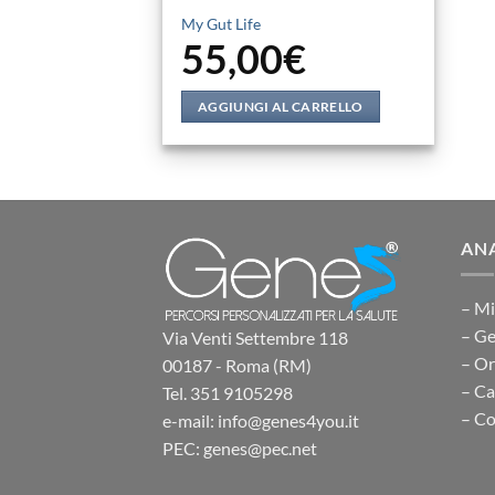
My Gut Life
55,00
€
AGGIUNGI AL CARRELLO
ANA
– Mi
– Ge
Via Venti Settembre 118
– O
00187 - Roma (RM)
– Ca
Tel. 351 9105298
– Co
e-mail: info@genes4you.it
PEC: genes@pec.net