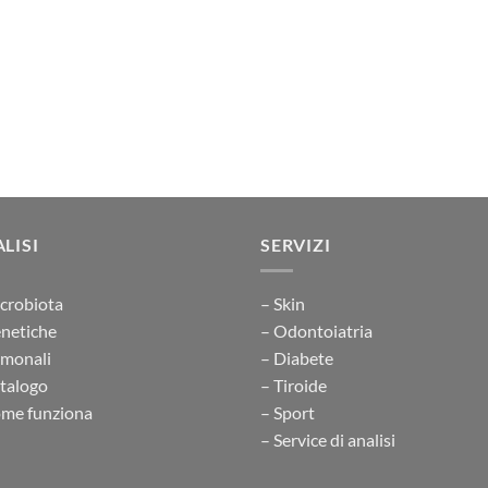
LISI
SERVIZI
crobiota
– Skin
netiche
– Odontoiatria
rmonali
– Diabete
talogo
– Tiroide
me funziona
– Sport
– Service di analisi