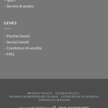
– Service di analisi
GENES
– Perchè GeneS
– Servizi GeneS
– Condizioni di vendita
– FAQ
PRIVACY POLICY
COOKIE POLICY
MODIFICA PREFERENZE COOKIE
CONDIZIONI DI VENDITA
TERMINI DI SERVIZIO
®
Copyright 2019 GeneS
-
P.IVA 15529351007