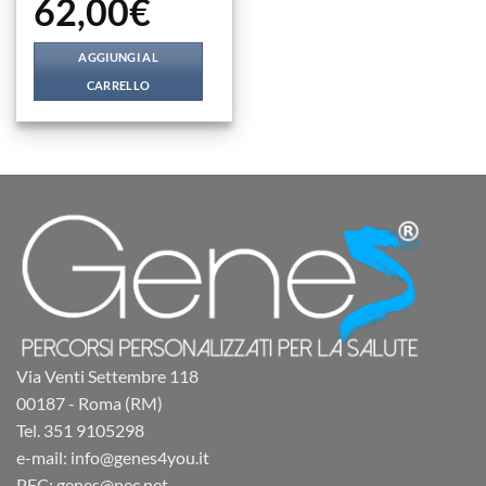
62,00
€
AGGIUNGI AL
CARRELLO
Via Venti Settembre 118
00187 - Roma (RM)
Tel. 351 9105298
e-mail: info@genes4you.it
PEC: genes@pec.net