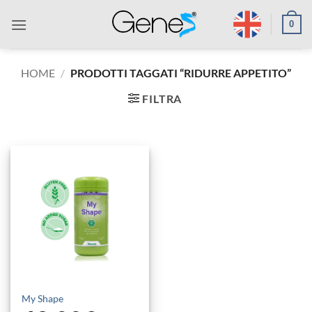
Salta
0
ai
contenuti
HOME
/
PRODOTTI TAGGATI “RIDURRE APPETITO”
FILTRA
My Shape