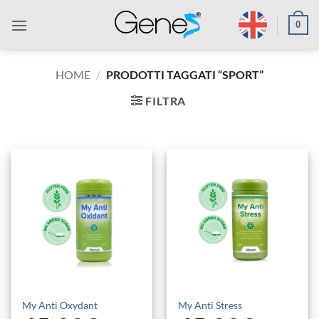
Salta
0
ai
contenuti
HOME
/
PRODOTTI TAGGATI “SPORT”
FILTRA
My Anti Oxydant
My Anti Stress