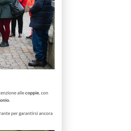
tenzione alle
coppie
, con
monio
.
irante per garantirsi ancora