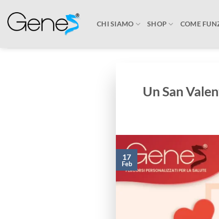
Salta
ai
CHI SIAMO
SHOP
COME FUN
contenuti
Un San Valen
17
Feb