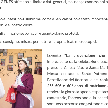
e
GENES
offre non si limita a dati generici, ma indaga connessioni
ui:
lo e Intestino-Cuore:
mai come a San Valentino è stato importante
oni e al nostro cuore;
’Infiammazione:
per capire quanto siamo protetti;
e:
consigli su misura per nutrire i propri alleati microscopici.
L’evento
“La prevenzione che t
impreziosito dalla celebrazione euca
presso la Chiesa Madre Santa Mari
Messa dedicata al Santo Patrono 
Benedizione dei fidanzati e dei coniu
25°, 50° e 60° anno di matrimoni
rendere la giornata speciale spettacol
cantastorie, l’accensione e la bene
sontuoso percorso enogastronomico